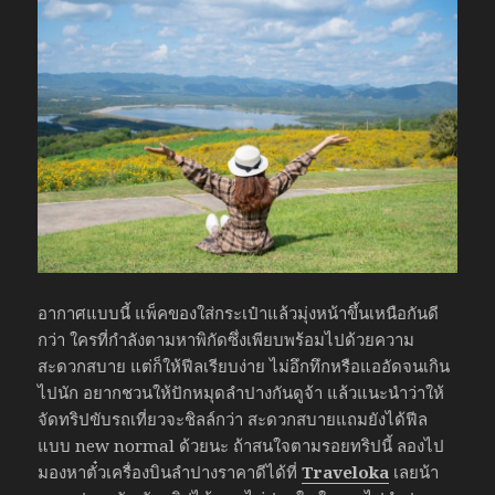
อากาศแบบนี้ แพ็คของใส่กระเป๋าแล้วมุ่งหน้าขึ้นเหนือกันดี
กว่า ใครที่กำลังตามหาพิกัดซึ่งเพียบพร้อมไปด้วยความ
สะดวกสบาย แต่ก็ให้ฟีลเรียบง่าย ไม่อึกทึกหรือแออัดจนเกิน
ไปนัก อยากชวนให้ปักหมุดลำปางกันดูจ้า แล้วแนะนำว่าให้
จัดทริปขับรถเที่ยวจะชิลล์กว่า สะดวกสบายแถมยังได้ฟีล
แบบ new normal ด้วยนะ ถ้าสนใจตามรอยทริปนี้ ลองไป
มองหาตั๋วเครื่องบินลำปางราคาดีได้ที่
Traveloka
เลยน้า