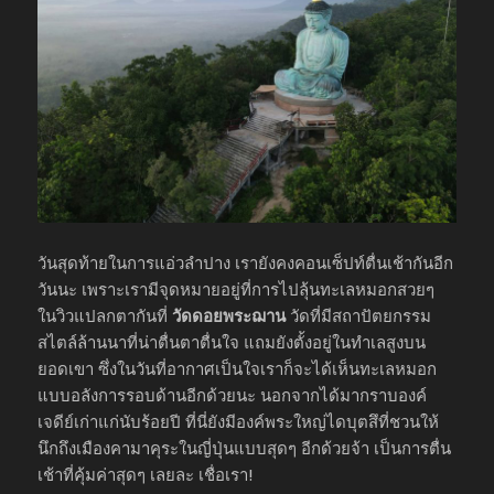
วันสุดท้ายในการแอ่วลำปาง เรายังคงคอนเซ็ปท์ตื่นเช้ากันอีก
วันนะ เพราะเรามีจุดหมายอยู่ที่การไปลุ้นทะเลหมอกสวยๆ
ในวิวแปลกตากันที่
วัดดอยพระฌาน
วัดที่มีสถาปัตยกรรม
สไตล์ล้านนาที่น่าตื่นตาตื่นใจ แถมยังตั้งอยู่ในทำเลสูงบน
ยอดเขา ซึ่งในวันที่อากาศเป็นใจเราก็จะได้เห็นทะเลหมอก
แบบอลังการรอบด้านอีกด้วยนะ นอกจากได้มากราบองค์
เจดีย์เก่าแก่นับร้อยปี ที่นี่ยังมีองค์พระใหญ่ไดบุตสึที่ชวนให้
นึกถึงเมืองคามาคุระในญี่ปุ่นแบบสุดๆ อีกด้วยจ้า เป็นการตื่น
เช้าที่คุ้มค่าสุดๆ เลยละ เชื่อเรา!