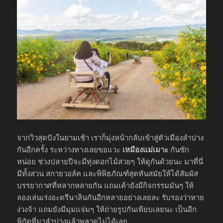
จากวิวสุดปังในยามเช้า เราก็มุ่งหน้ากลับเข้าสู่ตัวเมืองลำปาง
กันอีกครั้ง ระหว่างทางเลยขอแวะ
เหมืองแม่เมาะ
กันซัก
หน่อย ช่วงปลายปีจะมีทุ่งดอกไม้สวยๆ ให้ดูกันด้วยนะ มาที่นี่
มีทั้งสวน สกายวอล์ค และพิพิธภัณฑ์สุดทันสมัยให้ได้สัมผัส
บรรยากาศที่หลากหลายกัน แถมเค้ายังมีกิจกรรมมันๆ ให้
ลองเล่นเร่งอะดรีนาลินกันอีกหลายอย่างเลยละ รับรองว่าหาย
ง่วงจ้า แถมยังมีมุมแจ่มๆ ให้ถ่ายรูปกันเพียบเลยนะ เป็นอีก
พิกัดที่มาลำปางแล้วพลาดไม่ได้เลย