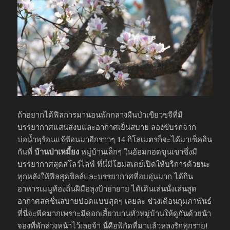
ถ้าอยากได้ฟีลการมานอนพักกลางผืนป่าเขียวขจีที่มี
บรรยากาศแสนสงบและอากาศเย็นสบาย ลองขับรถจาก
บ่อน้ำพุร้อนแจ้ซ้อนมาอีกราวๆ 14 กิโลเมตรก็จะได้มาเช็คอิน
กันที่
บ้านป่าเหมี้ยง
หมู่บ้านเล็กๆ ในอ้อมกอดขุนเขาซึ่งมี
บรรยากาศสุดสโลว์ไลฟ์ ที่นี่มีโฮมสเตย์เปิดให้บริการด้วยนะ
ทุกหลังให้ฟีลสุดชิลล์และบรรยากาศที่อบอุ่นมาก ได้กิน
อาหารเมนูท้องถิ่นฝีมือลุงป้าย่ายาย ได้เดินเล่นนั่งเล่นสูด
อากาศสดชื่นสบายปอดแบบสุดๆ เลยละ ช่วงเดือนกุมภาพันธ์
ที่นี่จะพีคมากเพราะมีดอกเสี้ยวบานทั่วหมู่บ้านให้ดูกันด้วยน้า
จองที่พักล่วงหน้าไว้เลยจ้า นี่คือพิกัดที่มาแล้วหลงรักทุกราย!