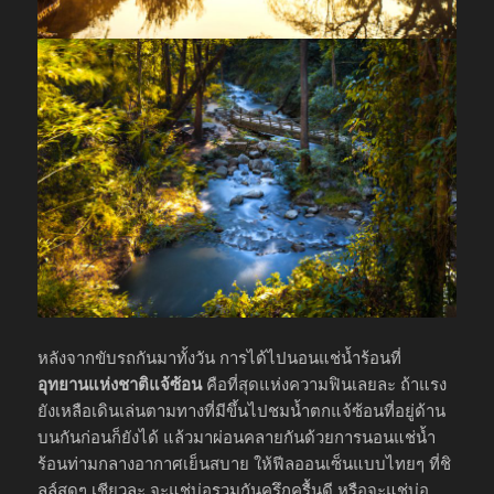
หลังจากขับรถกันมาทั้งวัน การได้ไปนอนแช่น้ำร้อนที่
อุทยานแห่งชาติแจ้ซ้อน
คือที่สุดแห่งความฟินเลยละ ถ้าแรง
ยังเหลือเดินเล่นตามทางที่มีขึ้นไปชมน้ำตกแจ้ซ้อนที่อยู่ด้าน
บนกันก่อนก็ยังได้ แล้วมาผ่อนคลายกันด้วยการนอนแช่น้ำ
ร้อนท่ามกลางอากาศเย็นสบาย ให้ฟีลออนเซ็นแบบไทยๆ ที่ชิ
ลล์สุดๆ เชียวละ จะแช่บ่อรวมกันครึกครื้นดี หรือจะแช่บ่อ