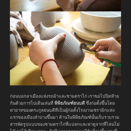
ก่อนบอกลาเมืองแห่งรถม้าและชามตราไก่ เราขอไปปิดท้าย
กันด้วยการไปเดินเล่นที่
พิพิธภัณฑ์ธนบดี
ซึ่งก่อตั้งขึ้นโดย
ทายาทของตระกูลธนบดีที่เป็นผู้ก่อตั้งโรงงานเซรามิกแห่ง
แรกของเมืองลำปางขึ้นมา ด้านในพิพิธภัณฑ์นั้นเก็บรวบรวม
สารพัดรูปแบบของชามตราไก่ที่แปลกและหาดูจากที่ไหนไม่
ได้เอาไว้เพียบเลยละ ถ้ามีเวลาอยากลองเวิร์คช็อปชิ้นงานที่