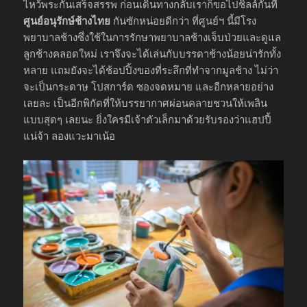
ไหว้พระกันเสร็จสรรพ ก่อนเดินทางกลับเราก็ขอไปชิลล์กันที่
ศูนย์อนุรักษ์ช้างไทย
กันซักหน่อยดีกว่า ที่ศูนย์ฯ นี้มีโรง
พยาบาลช้างซึ่งใช้ในการรักษาพยาบาลช้างเจ็บป่วยและดูแล
ลูกช้างคลอดใหม่ เราจึงจะได้เล่นกับบรรดาช้างน้อยน่ารักทั้ง
หลาย แถมยังจะได้ช้อปปิ้งของที่ระลึกที่ทำจากมูลช้าง ไม่ว่า
จะเป็นกระดาษ โปสการ์ด ซองจดหมาย และอีกหลายอย่าง
เลยละ เป็นอีกพิกัดที่ให้บรรยากาศผ่อนคลายชวนให้เพลิน
แบบสุดๆ เลยนะ ยิ่งใครมีเจ้าตัวเล็กมาด้วยรับรองว่าแฮปปี้
แน่จ้า ลองแวะมาเน้อ