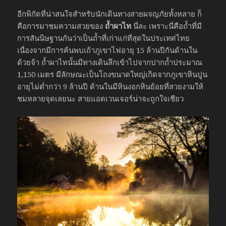
อีกพิกัดที่น่าสนใจสำหรับนักเดินทางสายผจญภัยทั้งหลาย ก็
คือการมาชมความสวยของ
ถ้ำผาไท
นี่ละ เพราะนี่คือถ้ำที่มี
การสันนิษฐานกันว่าเป็นถ้ำที่เก่าแก่ที่สุดในประเทศไทย
เนื่องจากมีการค้นพบเถ้าภูเขาไฟอายุ 15 ล้านปีกันด้านใน
ด้วยจ้า ถ้ำผาไทนั้นมีทางเดินลึกเข้าไปจากปากถ้ำประมาณ
1,150 เมตร มีลักษณะเป็นโถงขนาดใหญ่เกิดจากภูเขาหินปูน
อายุไม่ต่ำกว่า 9 ล้านปี ด้านในมีหินงอกหินย้อยที่สวยงามให้
ชมหลายจุดเลยนะ สายแอดเวนเจอร์น่าจะถูกใจเชียว