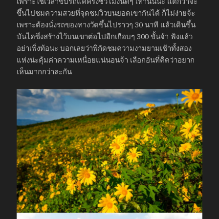
เพราะใช้เวลาขับรถแค่ครึ่งชั่วโมงนิดๆ เท่านั้นนะ แต่กว่าจะ
ขึ้นไปชมความสวยที่จุดชมวิวบนยอดเขากันได้ ก็ไม่ง่ายจ้ะ
เพราะต้องนั่งรถของทางวัดขึ้นไปราวๆ 30 นาที แล้วเดินขึ้น
บันไดซึ่งสร้างไว้บนเขาต่อไปอีกเกือบๆ 300 ขั้นจ้า ฟังแล้ว
อย่าเพิ่งท้อนะ บอกเลยว่าพิกัดชมความงามยามเช้าทั้งสอง
แห่งน่ะคุ้มค่าความเหนื่อยแน่นอนจ้า เลือกอันที่คิดว่าอยาก
เห็นมากกว่าละกัน