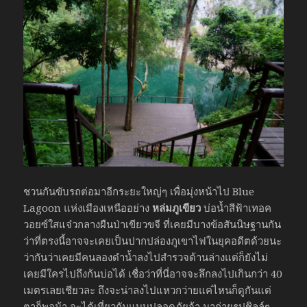
ชวนกันขับรถต่อมาอีกระยะใหญ่ๆ เพื่อมุ่งหน้าไป Blue
Lagoon แห่งเมืองเหนืออย่าง
หล่มภูเขียว
บ่อน้ำสีฟ้าเทอค
วอยซ์ใสแจ๋วกลางผืนป่าเขียวขจี ที่เคยมีบางข้อสันนิษฐานกัน
ว่าที่ตรงนี้อาจจะเคยเป็นปากปล่องภูเขาไฟในยุคอดีตด้วยนะ
ว่ากันว่าเคยมีคนลองดำน้ำลงไปสำรวจด้านล่างแต่ก็ยังไม่
เคยมีใครไปถึงก้นบ่อได้ เชื่อว่าที่นี่อาจจะลึกลงไปเกินกว่า 40
เมตรเลยเชียวละ ถึงจะน่าลงไปแหวกว่ายแค่ไหนก็ดูกันแต่
ตาก็พอน้า จะได้เที่ยวกันแบบปลอดภัยจ้า มาถ่ายรูปชิลล์ๆ