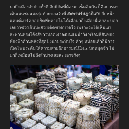
มาถึงเมืองลำปางทั้งที อีกพิกัดที่ต้องมาเช็คอินกัน ก็คือการมา
เดินเล่นชมแสงสุดท้ายของวันที่
สะพานรัษฎาภิเศก
อีกหนึ่ง
แลนด์มาร์คยอดฮิตที่พลาดไม่ได้เมื่อมาถึงเมืองนี้เลยละ บอก
เลยว่าช่วงเย็นน่ะสวยเด็ดขาดบาดใจ เพราะจะได้เห็นเงา
สะพานทรงโค้งสีขาวทอดเงาลงบนแม่น้ำวัง พร้อมสีสันของ
ท้องฟ้าด้านหลังที่สุดปังน่าประทับใจ ค่ำๆ หน่อยเค้าก็มีการ
เปิดไฟประดับให้ความสวยอีกอารมณ์นึงนะ ปักหมุดจ้า ไม่
มาก็เหมือนไม่ถึงลำปางเลยละ เอาจริงๆ