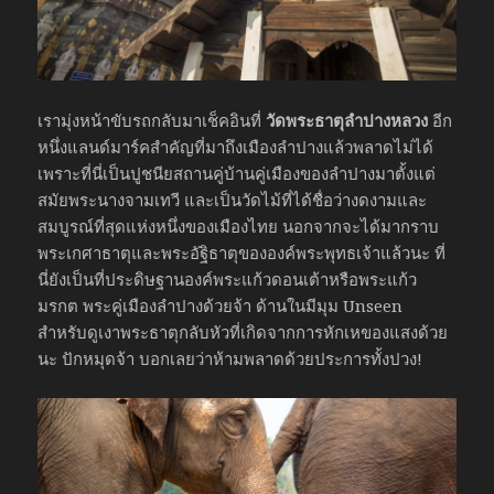
เรามุ่งหน้าขับรถกลับมาเช็คอินที่
วัดพระธาตุลำปางหลวง
อีก
หนึ่งแลนด์มาร์คสำคัญที่มาถึงเมืองลำปางแล้วพลาดไม่ได้
เพราะที่นี่เป็นปูชนียสถานคู่บ้านคู่เมืองของลำปางมาตั้งแต่
สมัยพระนางจามเทวี และเป็นวัดไม้ที่ได้ชื่อว่างดงามและ
สมบูรณ์ที่สุดแห่งหนึ่งของเมืองไทย นอกจากจะได้มากราบ
พระเกศาธาตุและพระอัฐิธาตุขององค์พระพุทธเจ้าแล้วนะ ที่
นี่ยังเป็นที่ประดิษฐานองค์พระแก้วดอนเต้าหรือพระแก้ว
มรกต พระคู่เมืองลำปางด้วยจ้า ด้านในมีมุม Unseen
สำหรับดูเงาพระธาตุกลับหัวที่เกิดจากการหักเหของแสงด้วย
นะ ปักหมุดจ้า บอกเลยว่าห้ามพลาดด้วยประการทั้งปวง!