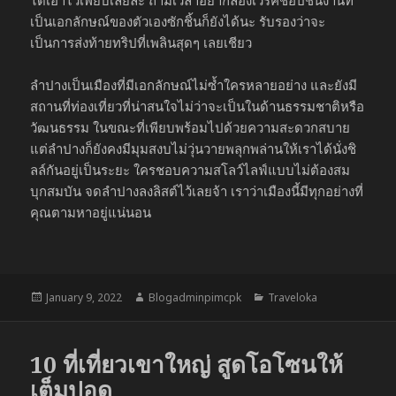
เป็นเอกลักษณ์ของตัวเองซักชิ้นก็ยังได้นะ รับรองว่าจะ
เป็นการส่งท้ายทริปที่เพลินสุดๆ เลยเชียว
ลำปางเป็นเมืองที่มีเอกลักษณ์ไม่ซ้ำใครหลายอย่าง และยังมี
สถานที่ท่องเที่ยวที่น่าสนใจไม่ว่าจะเป็นในด้านธรรมชาติหรือ
วัฒนธรรม ในขณะที่เพียบพร้อมไปด้วยความสะดวกสบาย
แต่ลำปางก็ยังคงมีมุมสงบไม่วุ่นวายพลุกพล่านให้เราได้นั่งชิ
ลล์กันอยู่เป็นระยะ ใครชอบความสโลว์ไลฟ์แบบไม่ต้องสม
บุกสมบัน จดลำปางลงลิสต์ไว้เลยจ้า เราว่าเมืองนี้มีทุกอย่างที่
คุณตามหาอยู่แน่นอน
Posted
Author
Categories
January 9, 2022
Blogadminpimcpk
Traveloka
on
10 ที่เที่ยวเขาใหญ่ สูดโอโซนให้
เต็มปอด