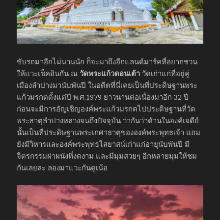
ขับรถมาอีกไม่นานนัก ก็จะมาถึงอีกแลนด์มาร์คที่อยากชวน
ให้แวะเช็คอินกัน ณ
วัดพระแก้วดอนเต้า
วัดเก่าแก่ที่อยู่คู่
เมืองลำปางมานับพันปี ในอดีตที่นี่เคยเป็นที่ประดิษฐานพระ
แก้วมรกตตั้งแต่ปี พ.ศ.1979 ยาวนานต่อเนื่องมาอีก 32 ปี
ก่อนจะมีการอัญเชิญองค์พระแก้วมรกตไปประดิษฐานที่วัด
พระธาตุลำปางหลวงจนถึงปัจจุบัน ว่ากันว่าด้านในองค์เจดีย์
นั้นเป็นที่ประดิษฐานพระเกศาธาตุขององค์พระพุทธเจ้า แถม
ยังมีวิหารและองค์พระพุทธไสยาสน์เก่าแก่อายุนับพันปี มี
จิตรกรรมฝาผนังที่งดงาม และมีมุมสวยๆ อีกหลายมุมให้ชม
กันเลยละ ลองมาแวะกันดูเน้อ