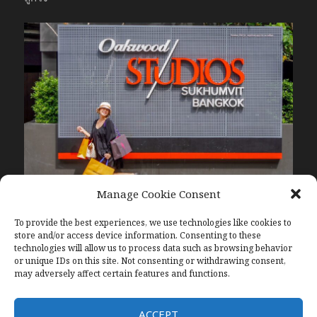
Manage Cookie Consent
รายละเอียดเพิ่มเติม
To provide the best experiences, we use technologies like cookies to
Facebook:
@oakwoodstudiosukhumvit
store and/or access device information. Consenting to these
โทรศัพท์: +66 (0) -2-009-5777
technologies will allow us to process data such as browsing behavior
อีเมล์ :
reservations.studios-bangkok@oakwood.com
or unique IDs on this site. Not consenting or withdrawing consent,
may adversely affect certain features and functions.
ACCEPT